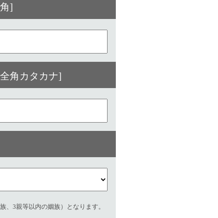
角]
全角カタカナ]
族、3親等以内の姻族）となります。
。