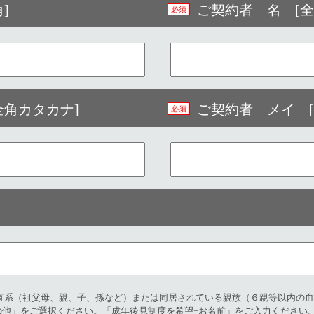
]
ご契約者 名 [全
全角カタカナ]
ご契約者 メイ [
直系（祖父母、親、子、孫など）または同居されている親族（６親等以内の血
の他」をご選択ください。「成年後見制度を希望+お名前」をご入力ください