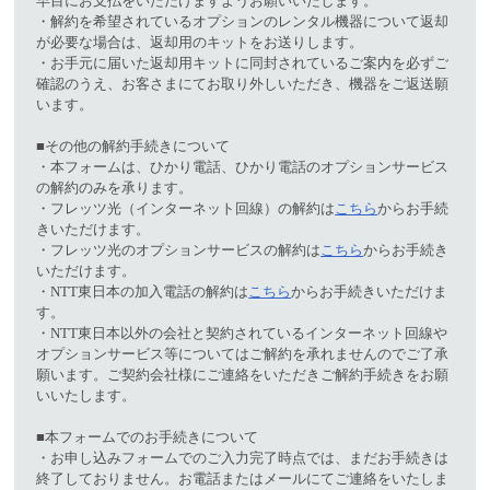
早目にお支払をいただけますようお願いいたします。
・解約を希望されているオプションのレンタル機器について返却
が必要な場合は、返却用のキットをお送りします。
・お手元に届いた返却用キットに同封されているご案内を必ずご
確認のうえ、お客さまにてお取り外しいただき、機器をご返送願
います。
■その他の解約手続きについて
・本フォームは、ひかり電話、ひかり電話のオプションサービス
の解約のみを承ります。
・フレッツ光（インターネット回線）の解約は
こちら
からお手続
きいただけます。
・フレッツ光のオプションサービスの解約は
こちら
からお手続き
いただけます。
・NTT東日本の加入電話の解約は
こちら
からお手続きいただけま
す。
・NTT東日本以外の会社と契約されているインターネット回線や
オプションサービス等についてはご解約を承れませんのでご了承
願います。ご契約会社様にご連絡をいただきご解約手続きをお願
いいたします。
■本フォームでのお手続きについて
・お申し込みフォームでのご入力完了時点では、まだお手続きは
終了しておりません。お電話またはメールにてご連絡をいたしま