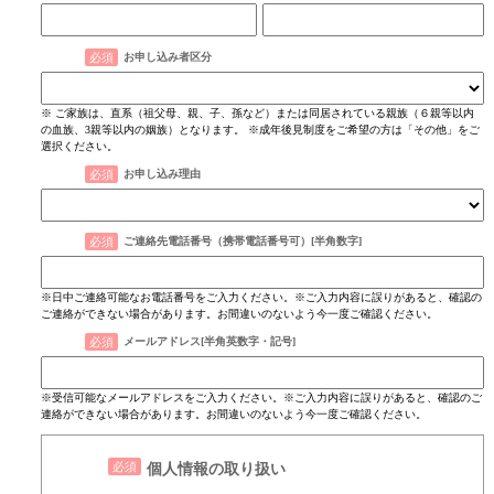
お申し込み者区分
※ ご家族は、直系（祖父母、親、子、孫など）または同居されている親族（６親等以内
の血族、3親等以内の姻族）となります。 ※成年後見制度をご希望の方は「その他」をご
選択ください。
お申し込み理由
ご連絡先電話番号（携帯電話番号可）[半角数字]
※日中ご連絡可能なお電話番号をご入力ください。※ご入力内容に誤りがあると、確認の
ご連絡ができない場合があります。お間違いのないよう今一度ご確認ください。
メールアドレス[半角英数字・記号]​
※受信可能なメールアドレスをご入力ください。※ご入力内容に誤りがあると、確認のご
連絡ができない場合があります。お間違いのないよう今一度ご確認ください。
個人情報の取り扱い