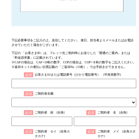
下記必要事項をご記入の上、送信してください。 後日、担当者よりメールまたはお電話
させていただく場合がございます。
下記の 「お客さまID」は、フレッツ光ご契約時にお送りした「開通のご案内」または
「料金請求書」に記載されています。
※CAFの場合は、CAF+10桁の数字、COPの場合は、COP+８桁の数字をご記入ください。
※返却キットの着払い伝票記載の「ご返却No（15桁）」では手続きができません。
お客さまIDまたは電話番号（ひかり電話番号） [半角英数字]​
ご契約者名義
ご契約者 姓 [全角]
ご契約者 名 [全角]
ご契約者 セイ [全角カ
ご契約者 メイ [全角カタ
タカナ]
カナ]