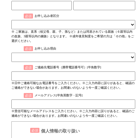
お申し込み者区分
※ ご家族は、直系（祖父母、親、子、孫など）または同居されている親族（６親等以内
の血族、3親等以内の姻族）となります。 ※成年後見制度をご希望の方は「その他」をご
選択ください。
お申し込み理由
ご連絡先電話番号（携帯電話番号可）[半角数字]
※日中ご連絡可能なお電話番号をご入力ください。※ご入力内容に誤りがあると、確認の
ご連絡ができない場合があります。お間違いのないよう今一度ご確認ください。
メールアドレス[半角英数字・記号]​
※受信可能なメールアドレスをご入力ください。※ご入力内容に誤りがあると、確認のご
連絡ができない場合があります。お間違いのないよう今一度ご確認ください。
個人情報の取り扱い