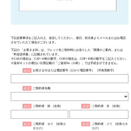
下記必要事項をご記入の上、送信してください。 後日、担当者よりメールまたはお電話
させていただく場合がございます。
下記の 「お客さまID」は、フレッツ光ご契約時にお送りした「開通のご案内」または
「料金請求書」に記載されています。
※CAFの場合は、CAF+10桁の数字、COPの場合は、COP+８桁の数字をご記入ください。
※返却キットの着払い伝票記載の「ご返却No（15桁）」では手続きができません。
お客さまIDまたは電話番号（ひかり電話番号） [半角英数字]​
ご契約者名義
ご契約者 姓 [全角]
ご契約者 名 [全角]
ご契約者 セイ [全角カ
ご契約者 メイ [全角カタ
タカナ]
カナ]