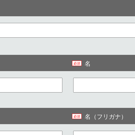
名
名（フリガナ）