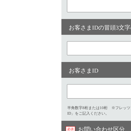
お客さまIDの冒頭3文
お客さまID
半角数字8桁または10桁 ※フレッ
ID」をご記入ください。
お問い合わせ区分